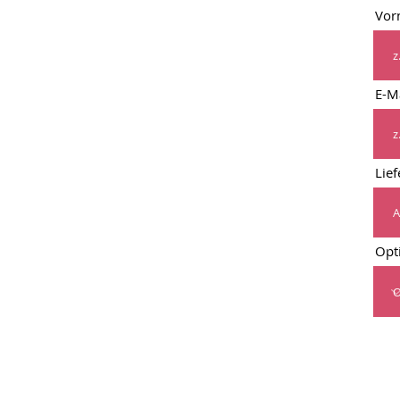
Vor
E-M
Lie
Opt