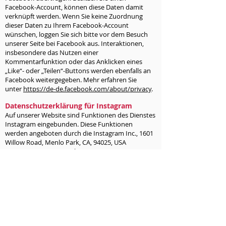
Facebook-Account, können diese Daten damit
verknüpft werden. Wenn Sie keine Zuordnung
dieser Daten zu Ihrem Facebook-Account
wünschen, loggen Sie sich bitte vor dem Besuch
unserer Seite bei Facebook aus. Interaktionen,
insbesondere das Nutzen einer
Kommentarfunktion oder das Anklicken eines
„Like“- oder „Teilen“-Buttons werden ebenfalls an
Facebook weitergegeben. Mehr erfahren Sie
unter
https://de-de.facebook.com/about/privacy
.
Datenschutzerklärung für Instagram
Auf unserer Website sind Funktionen des Dienstes
Instagram eingebunden. Diese Funktionen
werden angeboten durch die Instagram Inc., 1601
Willow Road, Menlo Park, CA, 94025, USA
integriert. Wenn Sie in Ihrem Instagram-Account
eingeloggt sind können Sie durch Anklicken des
Instagram-Buttons die Inhalte unserer Seiten mit
Ihrem Instagram-Profil verlinken. Dadurch kann
Instagram den Besuch unserer Seiten Ihrem
Benutzerkonto zuordnen. Wir weisen darauf hin,
dass wir als Anbieter der Seiten keine Kenntnis
vom Inhalt der übermittelten Daten sowie deren
Nutzung durch Instagram erhalten.