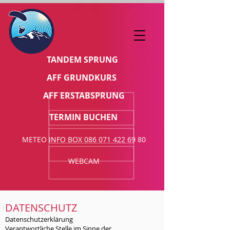
TANDEM SPRUNG
AFF GRUNDKURS
AFF ERSTABSPRUNG
TERMIN BUCHEN
METEO INFO BOX 086 071 422 69 80
WEBCAM
DATENSCHUTZ
Datenschutzerklärung
Verantwortliche Stelle im Sinne der